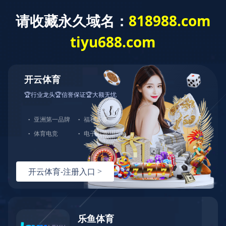
公司概况
Company
查看更多
多宝网页版登录入口
多宝网页版登录入口成立于2009年12月，位于广州市白