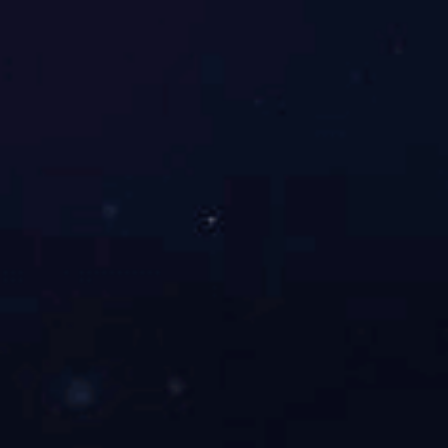
米兰网页版
|
米兰网页版
|
世界杯竞猜(中
国)官方网站
|