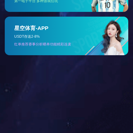
[2026-02-06]
广州推动减污降碳协同增效 绘就绿色低...
[2026-01-31]
深入生产一线 倾听企业呼声 着力破解...
[2026-01-14]
聚合力强帮扶 谋实策促发展 ——省住...
[2025-12-26]
400-698-2838
Copyright © 多宝网页版登录入口 版权所有